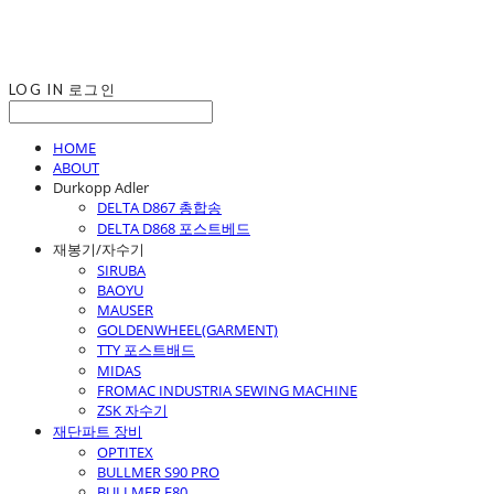
LOG IN
로그인
HOME
ABOUT
Durkopp Adler
DELTA D867 총합송
DELTA D868 포스트베드
재봉기/자수기
SIRUBA
BAOYU
MAUSER
GOLDENWHEEL(GARMENT)
TTY 포스트배드
MIDAS
FROMAC INDUSTRIA SEWING MACHINE
ZSK 자수기
재단파트 장비
OPTITEX
BULLMER S90 PRO
BULLMER F80