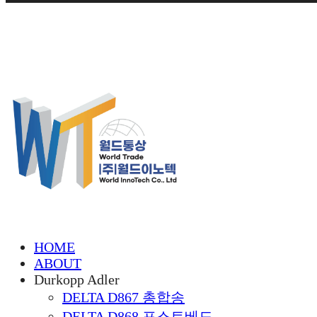
HOME
ABOUT
Durkopp Adler
DELTA D867 총합송
DELTA D868 포스트베드