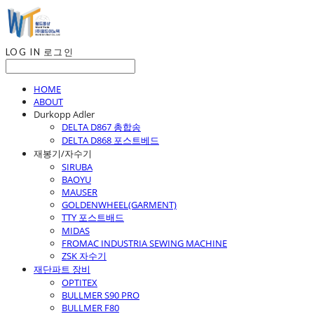
LOG IN
로그인
HOME
ABOUT
Durkopp Adler
DELTA D867 총합송
DELTA D868 포스트베드
재봉기/자수기
SIRUBA
BAOYU
MAUSER
GOLDENWHEEL(GARMENT)
TTY 포스트배드
MIDAS
FROMAC INDUSTRIA SEWING MACHINE
ZSK 자수기
재단파트 장비
OPTITEX
BULLMER S90 PRO
BULLMER F80