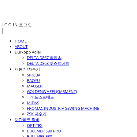
LOG IN
로그인
HOME
ABOUT
Durkopp Adler
DELTA D867 총합송
DELTA D868 포스트베드
재봉기/자수기
SIRUBA
BAOYU
MAUSER
GOLDENWHEEL(GARMENT)
TTY 포스트배드
MIDAS
FROMAC INDUSTRIA SEWING MACHINE
ZSK 자수기
재단파트 장비
OPTITEX
BULLMER S90 PRO
BULLMER F80