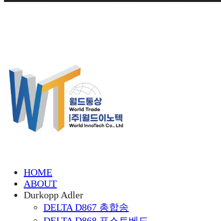
HOME
ABOUT
Durkopp Adler
DELTA D867 총합송
DELTA D868 포스트베드